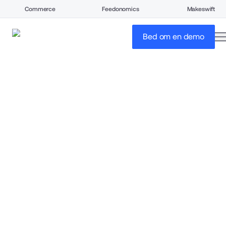
Commerce
Feedonomics
Makeswift
o
Bed om en demo
Hjem
Løsninger
En bedre måde at sælge B2B 
på
Opfyld købers krav med en mere intuitiv, tilpasselig e-