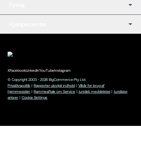
Firma
Hjælpecenter
X
Facebook
Linkedin
YouTube
Instagram
© Copyright 2003 -
2026
BigCommerce Pty. Ltd.
Privatlivspolitik
|
Rapporter ulovligt indhold
|
Vilkår for brug af
hjemmesiden
|
Rammeaftale om Service
|
Juridisk meddelelse
|
Juridiske
arkiver
|
Cookie Settings