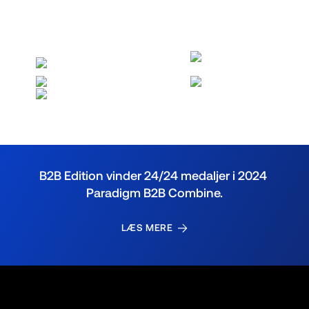
B2B Edition vinder 24/24 medaljer i 2024 
Paradigm B2B Combine.
LÆS MERE