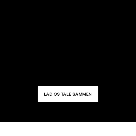
oplevelse, der matcher deres specifikke behov.
Headless support
Fremtidssikre din B2B-virksomhed: MACH-
arkitektur, avanceret funktionalitet, problemfri 
integration og personlige oplevelser gennem API'er
LAD OS TALE SAMMEN