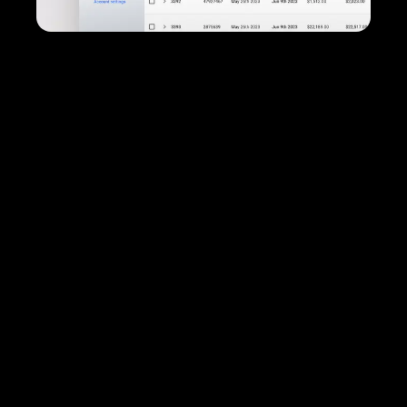
Open source-køberportal
Skræddersyede køberoplevelser: Opret en tilpasset
køberoplevelse ved hjælp af en source code på 
vores køberportal, hvilket minimerer 
omkostningerne ved at løse komplekse B2B-beho
Virksomhedskonto kreditstyring
Kreditbetalinger gjort nemt: Administrer konti og 
kredit for dine forskellige kundegrupper fra et 
praktisk sted.