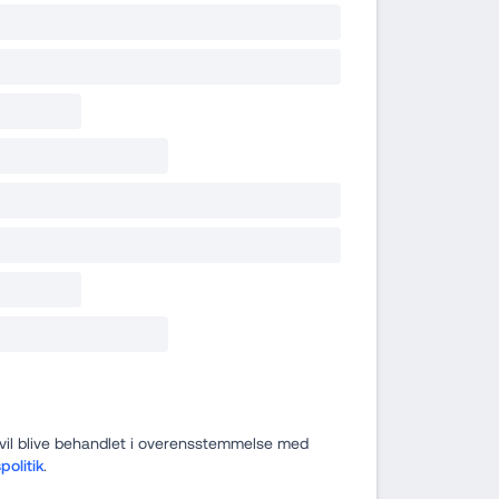
Jeg forstår, at mine data vil blive behandlet i overensstemmelse med 
politik
.