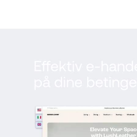
Effektiv e-hand
på dine betingel