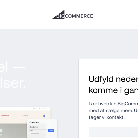
el — 
ser.
Udfyld neden
komme i ga
Lær hvordan BigComme
med at sælge mere. Ud
tager vi kontakt.