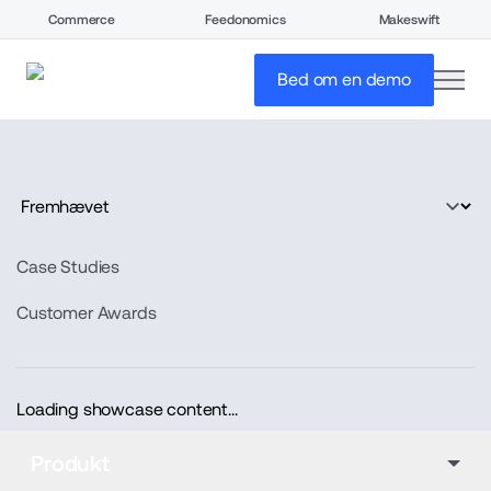
Commerce
Feedonomics
Makeswift
open
Bed om en demo
Case Studies
Customer Awards
Loading showcase content...
Produkt