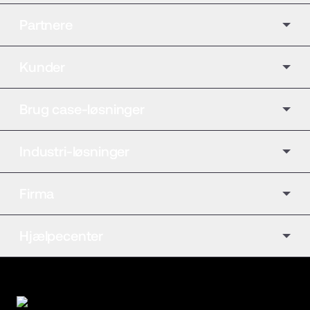
Partnere
Kunder
Brug case-løsninger
Industri-løsninger
Firma
Hjælpecenter