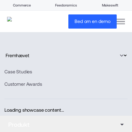
Commerce
Feedonomics
Makeswift
open
Bed om en demo
Case Studies
Customer Awards
Loading showcase content...
Produkt