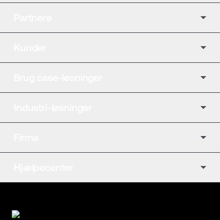
Partnere
Kunder
Brug case-løsninger
Industri-løsninger
Firma
Hjælpecenter