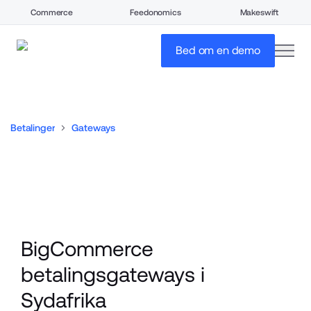
Commerce
Feedonomics
Makeswift
open
Bed om en demo
Betalinger
Gateways
BigCommerce 
betalingsgateways i 
Sydafrika