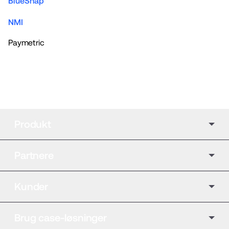
BlueSnap
NMI
Paymetric
Produkt
Partnere
Kunder
Brug case-løsninger