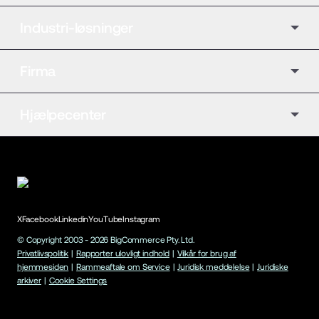
Industri-løsninger
Firma
Hjælpecenter
X
Facebook
Linkedin
YouTube
Instagram
© Copyright 2003 -
2026
BigCommerce Pty. Ltd.
Privatlivspolitik
|
Rapporter ulovligt indhold
|
Vilkår for brug af
hjemmesiden
|
Rammeaftale om Service
|
Juridisk meddelelse
|
Juridiske
arkiver
|
Cookie Settings