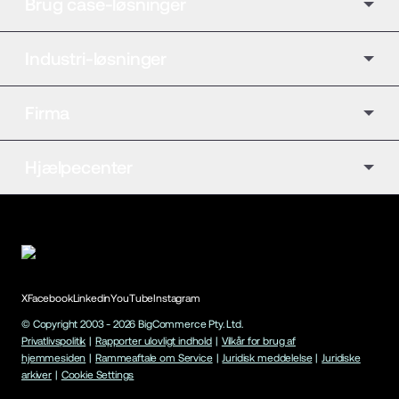
Brug case-løsninger
Industri-løsninger
Firma
Hjælpecenter
X
Facebook
Linkedin
YouTube
Instagram
© Copyright 2003 -
2026
BigCommerce Pty. Ltd.
Privatlivspolitik
|
Rapporter ulovligt indhold
|
Vilkår for brug af
hjemmesiden
|
Rammeaftale om Service
|
Juridisk meddelelse
|
Juridiske
arkiver
|
Cookie Settings